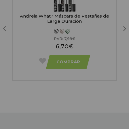
Andreia What? Máscara de Pestañas de
e
Larga Duración
D
PVR:
7,99€
6,70€
COMPRAR