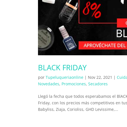
BLACK FRIDAY
por
Tupeluqueriaonline
|
Nov 22, 2021
|
Cuida
Novedades
,
Promociones
,
Secadores
Llegó la fecha que todos esperabamos el BlAC
Friday, con los precios más competitivos en tu
Babyliss, Ziaja, Corioliss, GHD Levissime,...