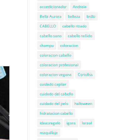
acondicionador
Andreia
Bella Aurora
belleza
brillo
CABELLO
cabello rizado
cabello sano
cabello teñido
champu
coloracion
coloracion cabello
coloracion profesional
coloracion vegana
Corioliss
cuidado capilar
cuidado del cabello
cuidado del pelo
halloween
hidratacion cabello
ideasregalo
igora
loreal
maquillaje