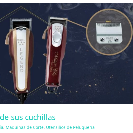
e sus cuchillas
ía
,
Máquinas de Corte
,
Utensilios de Peluquería