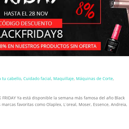
 tu cabello
,
Cuidado facial
,
Maquillaje
,
Máquinas de Corte
,
K FRIDAY Ya está disponible la semana más famosa del año Black
s marcas favoritas como Olaplex, L´oreal, Moser, Essence, Andreia,