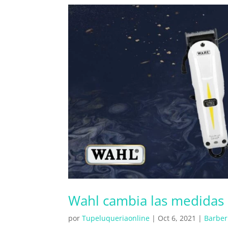
Wahl cambia las medidas d
por
Tupeluqueriaonline
|
Oct 6, 2021
|
Barber