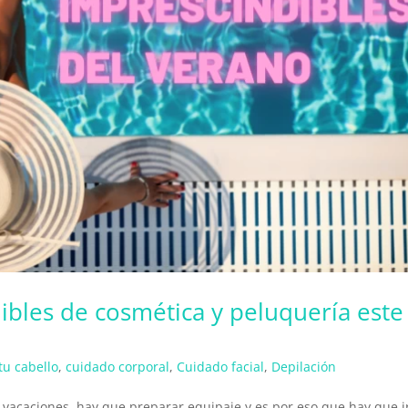
ibles de cosmética y peluquería este
tu cabello
,
cuidado corporal
,
Cuidado facial
,
Depilación
acaciones, hay que preparar equipaje y es por eso que hay que i