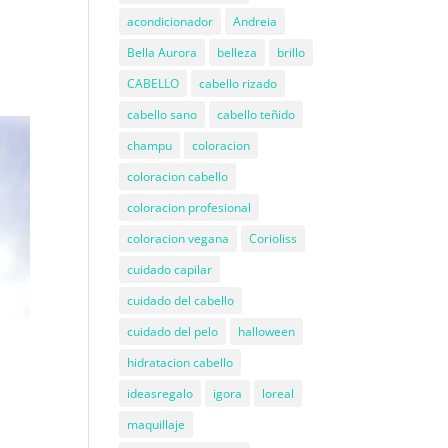
acondicionador
Andreia
Bella Aurora
belleza
brillo
CABELLO
cabello rizado
cabello sano
cabello teñido
champu
coloracion
coloracion cabello
coloracion profesional
coloracion vegana
Corioliss
cuidado capilar
cuidado del cabello
cuidado del pelo
halloween
hidratacion cabello
ideasregalo
igora
loreal
maquillaje