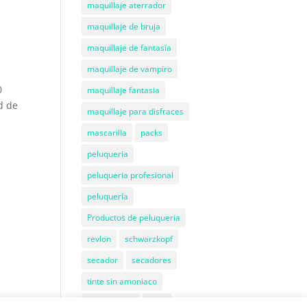
maquillaje aterrador
maquillaje de bruja
maquillaje de fantasía
maquillaje de vampiro
0
maquillaje fantasia
d de
maquillaje para disfraces
mascarilla
packs
peluqueria
peluqueria profesional
peluquería
Productos de peluqueria
revlon
schwarzkopf
secador
secadores
tinte sin amoniaco
Tratamiento
wahl