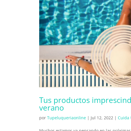
Tus productos imprescind
verano
por
Tupeluqueriaonline
|
Jul 12, 2022
|
Cuida 
Muchos estamos ya pensando en las próximas v