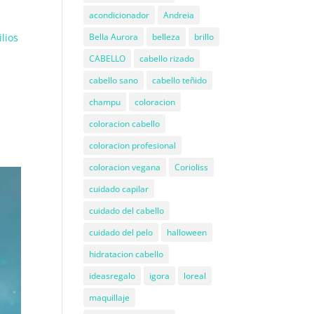
acondicionador
Andreia
ilios
Bella Aurora
belleza
brillo
CABELLO
cabello rizado
cabello sano
cabello teñido
champu
coloracion
coloracion cabello
coloracion profesional
coloracion vegana
Corioliss
cuidado capilar
cuidado del cabello
cuidado del pelo
halloween
hidratacion cabello
ideasregalo
igora
loreal
maquillaje