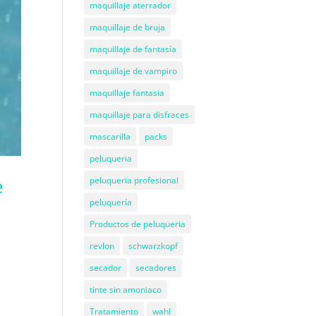
maquillaje aterrador
maquillaje de bruja
maquillaje de fantasía
maquillaje de vampiro
maquillaje fantasia
maquillaje para disfraces
mascarilla
packs
peluqueria
e
peluqueria profesional
peluquería
Productos de peluqueria
revlon
schwarzkopf
secador
secadores
tinte sin amoniaco
Tratamiento
wahl