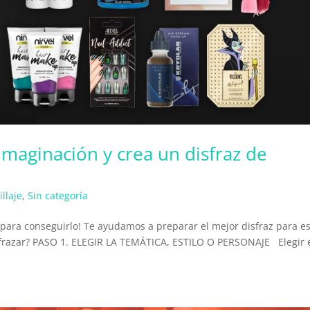
 imaginación y crea un disfraz de
llaje
,
Sin categoría
 para conseguirlo! Te ayudamos a preparar el mejor disfraz para e
isfrazar? PASO 1. ELEGIR LA TEMÁTICA, ESTILO O PERSONAJE Elegir 