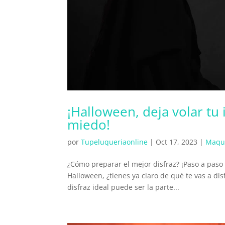
¡Halloween, deja volar tu
miedo!
por
Tupeluqueriaonline
|
Oct 17, 2023
|
Maqui
¿Cómo preparar el mejor disfraz? ¡Paso a paso
Halloween, ¿tienes ya claro de qué te vas a d
disfraz ideal puede ser la parte...