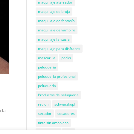
maquillaje aterrador
maquillaje de bruja
maquillaje de fantasía
maquillaje de vampiro
maquillaje fantasia
maquillaje para disfraces
mascarilla
packs
peluqueria
peluqueria profesional
peluquería
Productos de peluqueria
revlon
schwarzkopf
 la
secador
secadores
tinte sin amoniaco
Tratamiento
wahl