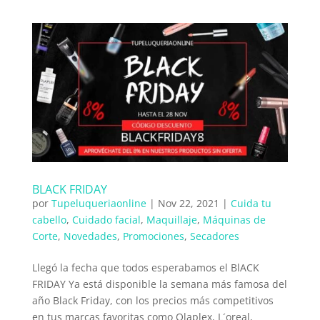
BLACK FRIDAY
por
Tupeluqueriaonline
|
Nov 22, 2021
|
Cuida tu
cabello
,
Cuidado facial
,
Maquillaje
,
Máquinas de
Corte
,
Novedades
,
Promociones
,
Secadores
Llegó la fecha que todos esperabamos el BlACK
FRIDAY Ya está disponible la semana más famosa del
año Black Friday, con los precios más competitivos
en tus marcas favoritas como Olaplex, L´oreal,