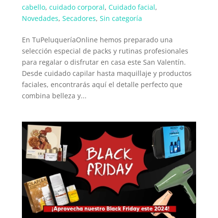
cabello
,
cuidado corporal
,
Cuidado facial
,
Novedades
,
Secadores
,
Sin categoría
En TuPeluqueríaOnline hemos preparado una
selección especial de packs y rutinas profesionales
para regalar o disfrutar en casa este San Valentín.
Desde cuidado capilar hasta maquillaje y productos
faciales, encontrarás aquí el detalle perfecto que
combina belleza y...