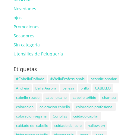
Novedades
ojos
Promociones
Secadores
Sin categoría
Utensilios de Peluquería
Etiquetas
#CabelloDañado
#WellaProfessionals
acondicionador
Andreia
Bella Aurora
belleza
brillo
CABELLO
cabello rizado
cabello sano
cabello teñido
champu
coloracion
coloracion cabello
coloracion profesional
coloracion vegana
Corioliss
cuidado capilar
cuidado del cabello
cuidado del pelo
halloween
hidratacion cabello
ideasregalo
igora
loreal