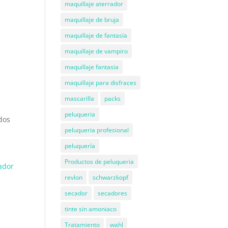
maquillaje aterrador
maquillaje de bruja
maquillaje de fantasía
maquillaje de vampiro
maquillaje fantasia
maquillaje para disfraces
mascarilla
packs
peluqueria
dos
peluqueria profesional
peluquería
Productos de peluqueria
ador
revlon
schwarzkopf
secador
secadores
tinte sin amoniaco
Tratamiento
wahl