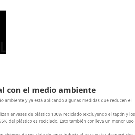
.
al con el medio ambiente
io ambiente y ya está aplicando algunas medidas que reducen el
ilizan envases de plástico 100% reciclado (excluyendo el tapón y lo
 95% del plástico es reciclado. Esto también conlleva un menor uso
n sistema de reciclaje de agua industrial para evitar desperdicios