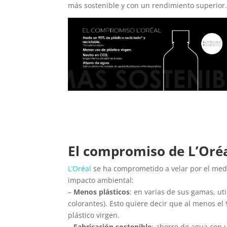
más sostenible y con un rendimiento superior
El compromiso de L’Oré
L’Oréal
se ha comprometido a velar por el med
impacto ambiental:
–
Menos plásticos
: en varias de sus gamas, ut
colorantes). Esto quiere decir que al menos el
plástico virgen.
–
Fabricación sostenible
: ahorro de agua con u