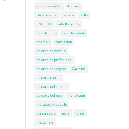
acondicionador
Andreia
Bella Aurora
belleza
brillo
CABELLO
cabello rizado
cabello sano
cabello teñido
champu
coloracion
coloracion cabello
coloracion profesional
coloracion vegana
Corioliss
cuidado capilar
cuidado del cabello
cuidado del pelo
halloween
hidratacion cabello
ideasregalo
igora
loreal
maquillaje