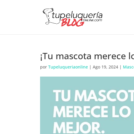
¡Tu mascota merece l
por
Tupeluqueriaonline
|
Ago 19, 2024
|
Masc