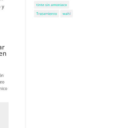
tinte sin amoniaco
 y
Tratamiento
wahl
ar
en
ón
reo
nico