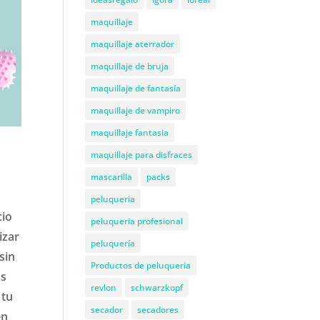
maquillaje
maquillaje aterrador
maquillaje de bruja
maquillaje de fantasía
maquillaje de vampiro
maquillaje fantasia
maquillaje para disfraces
mascarilla
packs
peluqueria
cio
peluqueria profesional
izar
peluquería
sin
Productos de peluqueria
us
revlon
schwarzkopf
 tu
secador
secadores
én