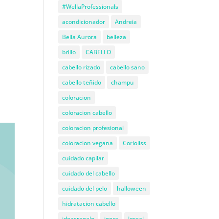
#WellaProfessionals
acondicionador
Andreia
Bella Aurora
belleza
brillo
CABELLO
cabello rizado
cabello sano
cabello teñido
champu
coloracion
coloracion cabello
coloracion profesional
coloracion vegana
Corioliss
cuidado capilar
cuidado del cabello
cuidado del pelo
halloween
hidratacion cabello
ideasregalo
igora
loreal