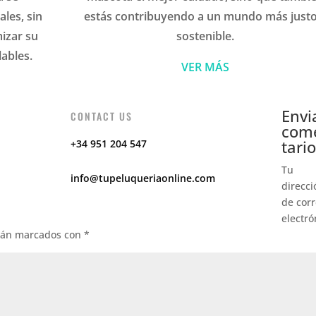
les, sin
estás contribuyendo a un mundo más justo
izar su
sostenible.
ables.
VER MÁS
Envi
CONTACT US
com
tario
+34 951 204 547
Tu
info@tupeluqueriaonline.com
direcci
de cor
electró
stán marcados con
*