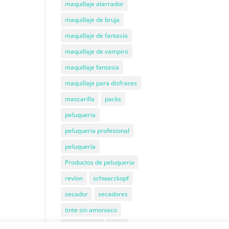
maquillaje aterrador
maquillaje de bruja
maquillaje de fantasía
maquillaje de vampiro
maquillaje fantasia
maquillaje para disfraces
mascarilla
packs
peluqueria
peluqueria profesional
peluquería
Productos de peluqueria
revlon
schwarzkopf
secador
secadores
tinte sin amoniaco
Tratamiento
wahl