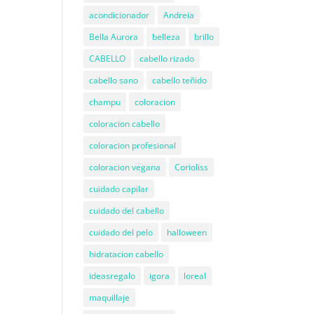
acondicionador
Andreia
Bella Aurora
belleza
brillo
CABELLO
cabello rizado
cabello sano
cabello teñido
champu
coloracion
coloracion cabello
coloracion profesional
coloracion vegana
Corioliss
cuidado capilar
cuidado del cabello
cuidado del pelo
halloween
hidratacion cabello
ideasregalo
igora
loreal
maquillaje